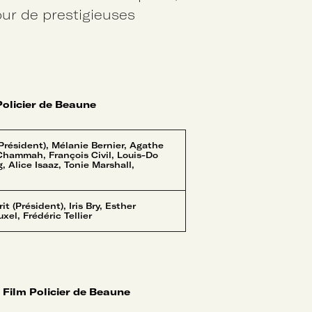
tour de prestigieuses
Policier de Beaune
Président), Mélanie Bernier, Agathe
 Chammah, François Civil, Louis-Do
 Alice Isaaz, Tonie Marshall,
t (Président), Iris Bry, Esther
xel, Frédéric Tellier
 Film Policier de Beaune