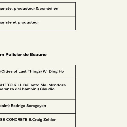
nariste, producteur & comédien
nariste et producteur
lm Policier de Beaune
Cities of Last Things) Wi Ding Ho
HT TO KILL Brillante Ma. Mendoza
paranza dei bambini) Claudio
ealm) Rodrigo Sorogoyen
S CONCRETE S.Craig Zahler