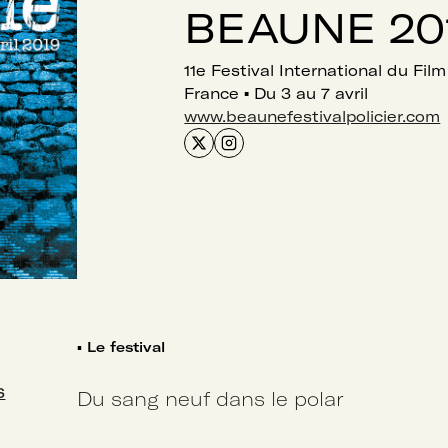
BEAUNE 20
11e Festival International du Fil
France
▪
Du 3 au 7 avril
www.beaunefestivalpolicier.com
▪
Le festival
s
Du sang neuf dans le polar