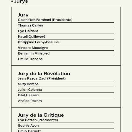
▪
Jurys
Jury
Golshifteh Farahani (Présidente)
Thomas Cailley
Eye Haïdara
Katell Quillévéré
Philippine Leroy-Beaulieu
Vincent Macaigne
Benjamin Millepied
Emilie Tronche
Jury de la Révélation
Jean-Pascal Zadi (Président)
Suzy Bemba
Julien Colonna
Bilal Hassani
Anaïde Rozam
Jury de la Critique
Eva Bettan (Présidente)
Sophie Avon
Emily Barnett