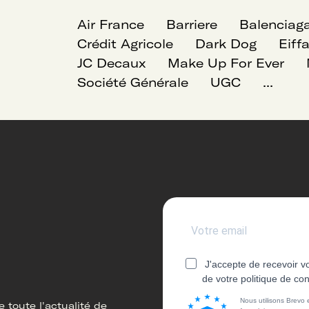
Air France
Barriere
Balenciag
Crédit Agricole
Dark Dog
Eiff
JC Decaux
Make Up For Ever
Société Générale
UGC
...
J'accepte de recevoir v
de votre politique de con
Nous utilisons Brevo
 toute l'actualité de