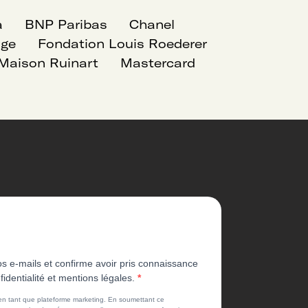
a
BNP Paribas
Chanel
age
Fondation Louis Roederer
Maison Ruinart
Mastercard
os e-mails et confirme avoir pris connaissance
fidentialité et mentions légales.
 en tant que plateforme marketing. En soumettant ce