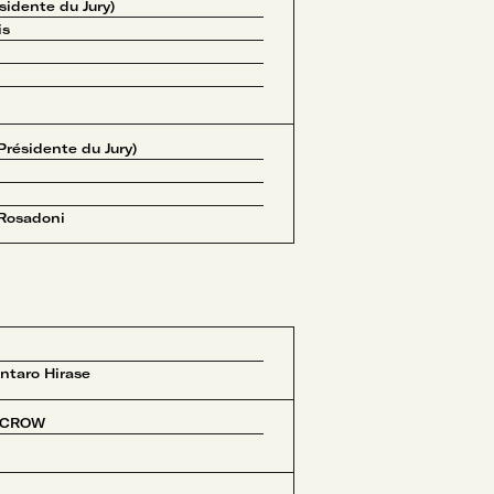
sidente du Jury)
is
(Présidente du Jury)
 Rosadoni
ntaro Hirase
 CROW