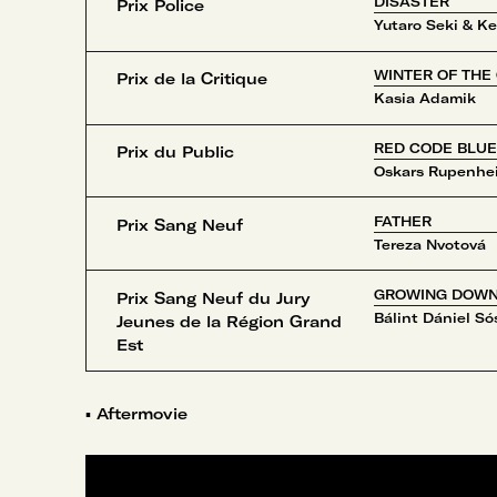
DISASTER
Prix Police
Yutaro Seki & Ke
WINTER OF THE
Prix de la Critique
Kasia Adamik
RED CODE BLU
Prix du Public
Oskars Rupenhe
FATHER
Prix Sang Neuf
Tereza Nvotová
GROWING DOW
Prix Sang Neuf du Jury
Bálint Dániel Só
Jeunes de la Région Grand
Est
▪
Aftermovie