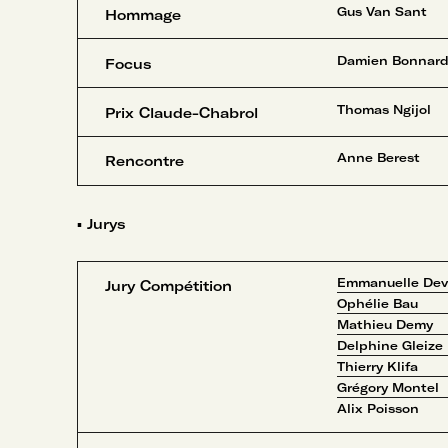
Gus Van Sant
Hommage
Damien Bonnar
Focus
Thomas Ngijol
Prix Claude-Chabrol
Anne Berest
Rencontre
▪
Jurys
Emmanuelle Devo
Jury Compétition
Ophélie Bau
Mathieu Demy
Delphine Gleize
Thierry Klifa
Grégory Montel
Alix Poisson