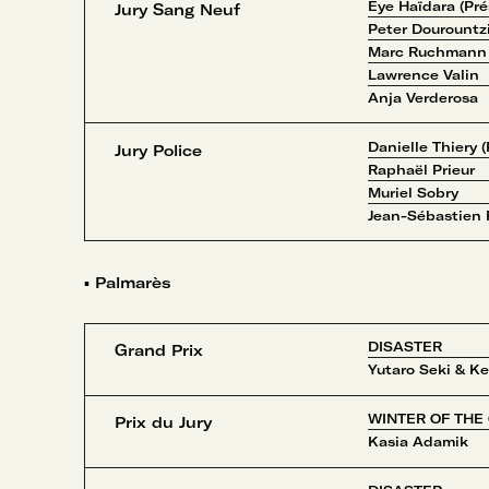
Eye Haïdara (Pré
Jury Sang Neuf
Peter Dourountz
Marc Ruchmann
Lawrence Valin
Anja Verderosa
Danielle Thiery 
Jury Police
Raphaël Prieur
Muriel Sobry
Jean-Sébastien
▪
Palmarès
DISASTER
Grand Prix
Yutaro Seki & Ke
WINTER OF THE
Prix du Jury
Kasia Adamik