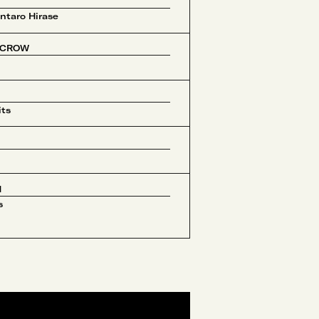
ntaro Hirase
 CROW
E
its
N
s