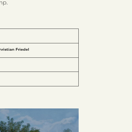
mp.
hristian Friedel