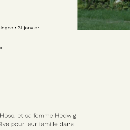
ologne
▪
31 janvier
s
 Höss, et sa femme Hedwig
êve pour leur famille dans