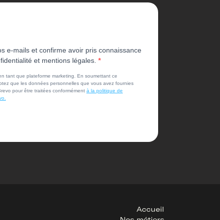
os e-mails et confirme avoir pris connaissance
fidentialité et mentions légales.
 en tant que plateforme marketing. En soumettant ce
eptez que les données personnelles que vous avez fournies
Brevo pour être traitées conformément
à la politique de
vo.
Accueil
Nos métiers