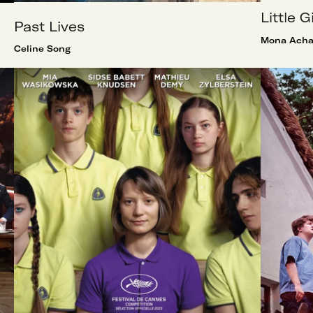
Little G
Past Lives
Mona Ach
Celine Song