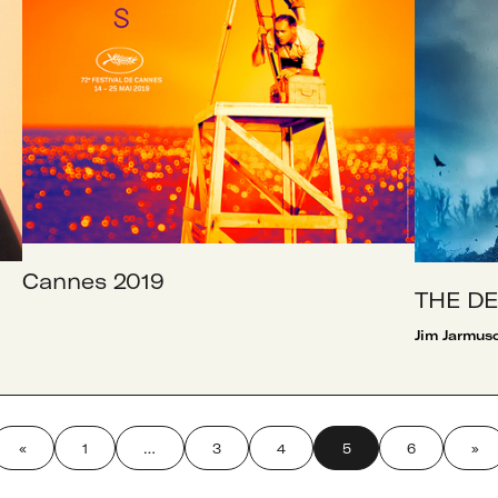
Cannes 2019
THE DE
Jim Jarmus
«
1
…
3
4
5
6
»