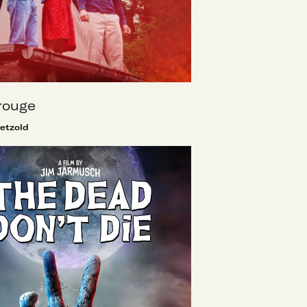
 rouge
Petzold