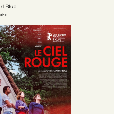
irl Blue
ache