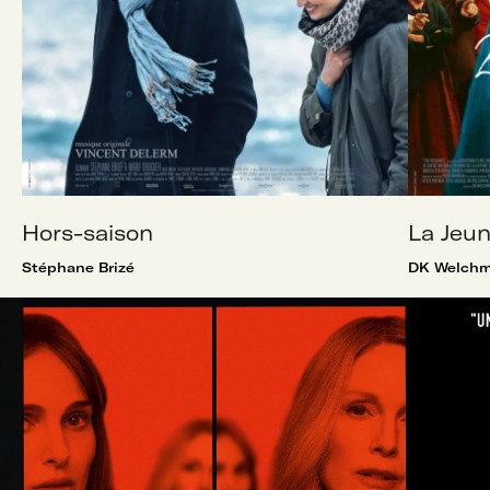
Hors-saison
La Jeun
Stéphane Brizé
DK Welchm