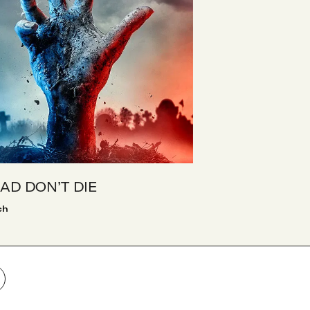
AD DON’T DIE
ch