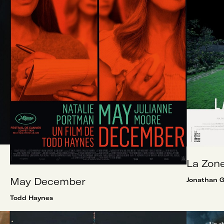
La Zone
May December
Jonathan G
Todd Haynes